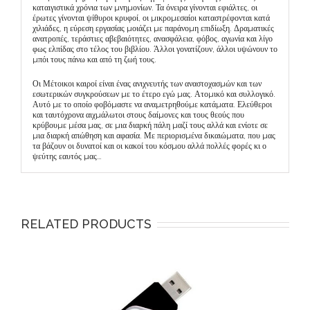
καταιγιστικά χρόνια των µνηµονίων. Τα όνειρα γίνονται εφιάλτες, οι
έρωτες γίνονται ψίθυροι κρυφοί, οι µικροµεσαίοι καταστρέφονται κατά
χιλιάδες, η εύρεση εργασίας µοιάζει µε παράνοµη επιδίωξη. Δραµατικές
ανατροπές, τεράστιες αβεβαιότητες, ανασφάλεια, φόβος, αγωνία και λίγο
φως ελπίδας στο τέλος του βιβλίου. Άλλοι γονατίζουν, άλλοι υψώνουν το
µπόι τους πάνω και από τη ζωή τους.
Οι Μέτοικοι καιροί είναι ένας ανιχνευτής των αναστοχασµών και των
εσωτερικών συγκρούσεων µε το έτερο εγώ µας. Ατοµικό και συλλογικό.
Αυτό µε το οποίο φοβόµαστε να αναµετρηθούµε κατάµατα. Ελεύθεροι
και ταυτόχρονα αιχµάλωτοι στους δαίµονες και τους θεούς που
κρύβουµε µέσα µας, σε µια διαρκή πάλη µαζί τους αλλά και ενίοτε σε
µια διαρκή απώθηση και αφασία. Με περιορισµένα δικαιώµατα, που µας
τα βάζουν οι δυνατοί και οι κακοί του κόσµου αλλά πολλές φορές κι ο
ψεύτης εαυτός µας…
RELATED PRODUCTS