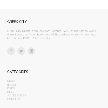
GREEK CITY
Greek City Music, greekcity.com, Toronto, GTA, United States, world
wide, literature, fiction books, non-fiction, educational children’s toys,
kid’s books, DVDs, CDs, concerts
CATEGORIES
MUSIC
BOOKS
DVDS
KIDS
ACCESSORIES
CONCERTS