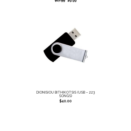
$
17.99
$
9.99
DIONISIOU BITHIKOTSIS (USB – 223
SONGS)
$
40.00