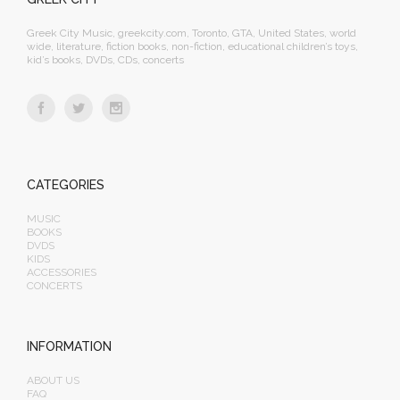
Greek City Music, greekcity.com, Toronto, GTA, United States, world
wide, literature, fiction books, non-fiction, educational children’s toys,
kid’s books, DVDs, CDs, concerts
CATEGORIES
MUSIC
BOOKS
DVDS
KIDS
ACCESSORIES
CONCERTS
INFORMATION
ABOUT US
FAQ