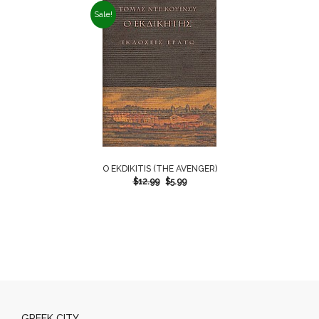
Sale!
O EKDIKITIS (THE AVENGER)
$
12.99
$
5.99
GREEK CITY