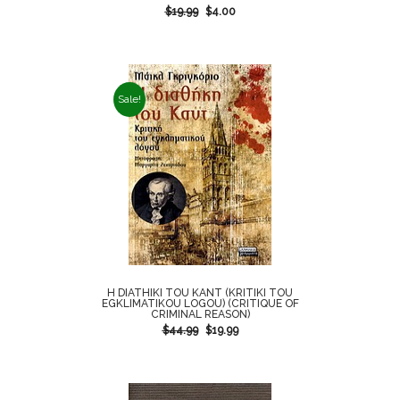
$
19.99
$
4.00
Sale!
H DIATHIKI TOU KANT (KRITIKI TOU
EGKLIMATIKOU LOGOU) (CRITIQUE OF
CRIMINAL REASON)
$
44.99
$
19.99